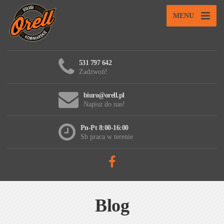
MENU
531 797 642
Zadzwoń!
biuro@orell.pl
Napisz do nas!
Pn-Pt 8:00-16:00
Sb praca w terenie
Blog